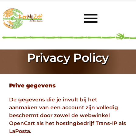
Ga
naar
inhoud
Toggl
Navig
Home
Privacy Policy
Uitleg
Prive gegevens
Mijn Plek
De gegevens die je invult bij het
Aanbod
aanmaken van een account zijn volledig
beschermt door zowel de webwinkel
OpenCart als het hostingbedrijf Trans-IP als
Contact
LaPosta.