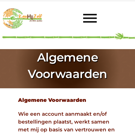
Ga
naar
inhoud
Toggl
Navig
Home
Algemene
Uitleg
Voorwaarden
Mijn Plek
Algemene Voorwaarden
Aanbod
Wie een account aanmaakt en/of
bestellingen plaatst, werkt samen
Contact
met mij op basis van vertrouwen en